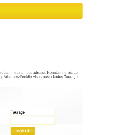
rečiam miestui, bet adresui. Norėdami greičiau
ašą. Arba peržiūrėkite visus pašto kodus Taurage