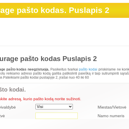
rage pašto kodas. Puslapis 2
urage pašto kodas Puslapis 2
age pašto kodas neegzistuoja.
Pasikeitus tvarkai
pašto kodai
priskiriame ne konk
otu reikiamo adreso pašto kodą galitia patikslinti paiešką ir taip sutrumpinti sąr
e.Pateikiami pašto kodai puslapyje 2, įrašai nuo 40 iki 60
što kodai.
skite adresą, kurio pašto kodą norite sužinoti.
vivaldybė
Miestas/Vietovė
tvė
Namo numeris