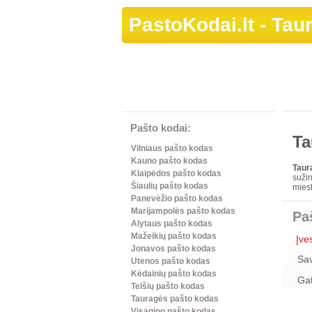
PastoKodai.lt
- Tau
Pašto kodai:
Ta
Vilniaus pašto kodas
Kauno pašto kodas
Taur
Klaipėdos pašto kodas
sužin
Šiaulių pašto kodas
miest
Panevėžio pašto kodas
Marijampolės pašto kodas
Pa
Alytaus pašto kodas
Mažeikių pašto kodas
Įve
Jonavos pašto kodas
Sa
Utenos pašto kodas
Kėdainių pašto kodas
Ga
Telšių pašto kodas
Tauragės pašto kodas
Visagino pašto kodas