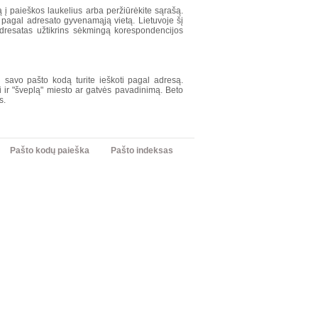
į paieškos laukelius arba peržiūrėkite sąrašą.
s, pagal adresato gyvenamąją vietą. Lietuvoje šį
 adresatas užtikrins sėkmingą korespondencijos
i savo pašto kodą turite ieškoti pagal adresą.
i ir "šveplą" miesto ar gatvės pavadinimą. Beto
s.
Pašto kodų paieška
Pašto indeksas