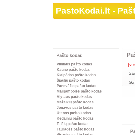
PastoKodai.lt
- Pašt
Pa
Pašto kodai:
Įve
Vilniaus pašto kodas
Kauno pašto kodas
Sa
Klaipėdos pašto kodas
Šiaulių pašto kodas
Ga
Panevėžio pašto kodas
Marijampolės pašto kodas
Alytaus pašto kodas
Mažeikių pašto kodas
Jonavos pašto kodas
Utenos pašto kodas
Kėdainių pašto kodas
Telšių pašto kodas
Tauragės pašto kodas
Pa
Visagino pašto kodas