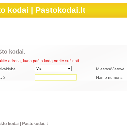
o kodai | Pastokodai.lt
što kodai.
skite adresą, kurio pašto kodą norite sužinoti.
vivaldybė
Miestas/Vietovė
tvė
Namo numeris
što kodai | Pastokodai.lt