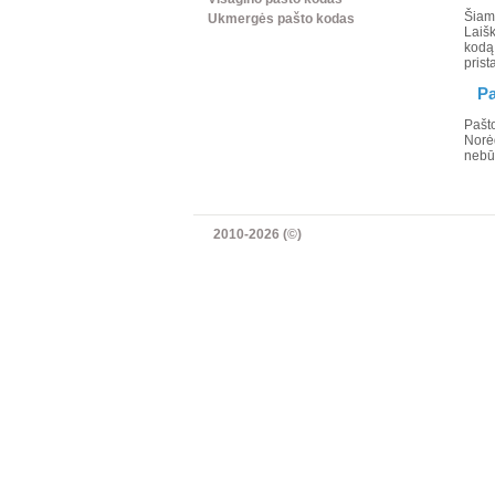
Šiam
Ukmergės pašto kodas
Laišk
kodą
prist
Pa
Pašt
Norėd
nebūt
2010-2026 (©)