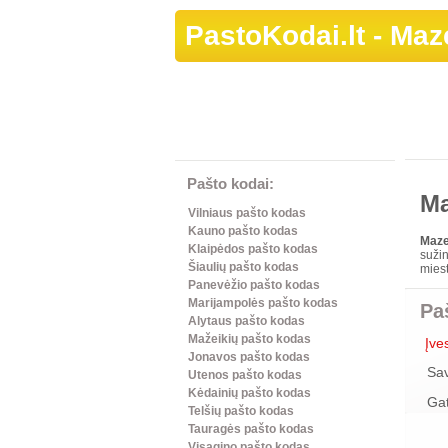
PastoKodai.lt
- Maz
Pašto kodai:
Ma
Vilniaus pašto kodas
Kauno pašto kodas
Maze
Klaipėdos pašto kodas
sužin
Šiaulių pašto kodas
miest
Panevėžio pašto kodas
Marijampolės pašto kodas
Pa
Alytaus pašto kodas
Mažeikių pašto kodas
Įve
Jonavos pašto kodas
Sa
Utenos pašto kodas
Kėdainių pašto kodas
Ga
Telšių pašto kodas
Tauragės pašto kodas
Visagino pašto kodas