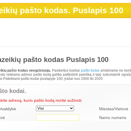
eikių pašto kodas. Puslapis 100
zeikių pašto kodas Puslapis 100
ikių pašto kodas neegzistuoja.
Pasikeitus tvarkai
pašto kodai
priskiriame ne konk
otu reikiamo adreso pašto kodą galitia patikslinti paiešką ir taip sutrumpinti sąra
e.Pateikiami pašto kodai puslapyje 100, įrašai nuo 2000 iki 2020
što kodai.
skite adresą, kurio pašto kodą norite sužinoti.
vivaldybė
Miestas/Vietovė
tvė
Namo numeris