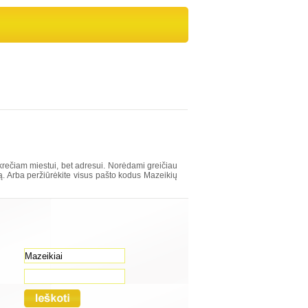
rečiam miestui, bet adresui. Norėdami greičiau
šą. Arba peržiūrėkite visus pašto kodus Mazeikių