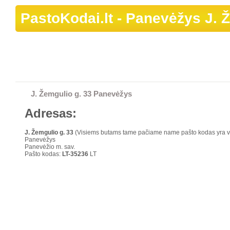
PastoKodai.lt
- Panevėžys J. Ž
J. Žemgulio g. 33 Panevėžys
Adresas:
J. Žemgulio g.
33
(Visiems butams tame pačiame name pašto kodas yra 
Panevėžys
Panevėžio m. sav.
Pašto kodas:
LT-35236
LT