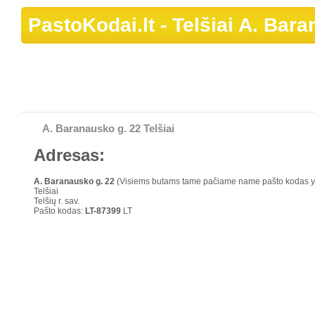
PastoKodai.lt
- Telšiai A. Bar
A. Baranausko g. 22 Telšiai
Adresas:
A. Baranausko g.
22
(Visiems butams tame pačiame name pašto kodas y
Telšiai
Telšių r. sav.
Pašto kodas:
LT-87399
LT